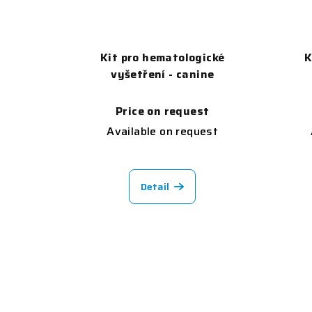
Kit pro hematologické
K
vyšetření - canine
Price on request
Available on request
Detail