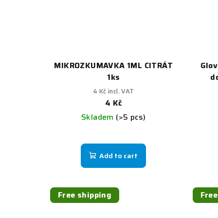
MIKROZKUMAVKA 1ML CITRÁT
Glov
1ks
d
4 Kč incl. VAT
4 Kč
Skladem
(>5 pcs)
Add to cart
Free shipping
Free