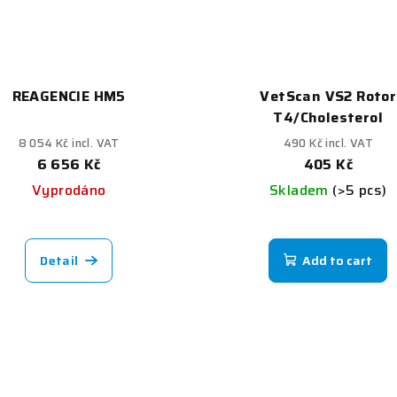
REAGENCIE HM5
VetScan VS2 Rotor
T4/Cholesterol
8 054 Kč incl. VAT
490 Kč incl. VAT
6 656 Kč
405 Kč
Vyprodáno
Skladem
(>5 pcs)
Detail
Add to cart