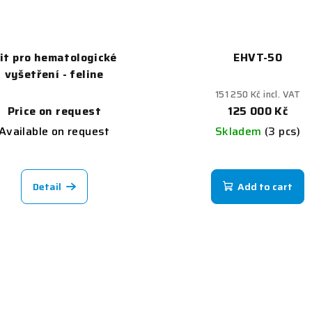
it pro hematologické
EHVT-50
vyšetření - feline
151 250 Kč incl. VAT
Price on request
125 000 Kč
Available on request
Skladem
(3 pcs)
Detail
Add to cart