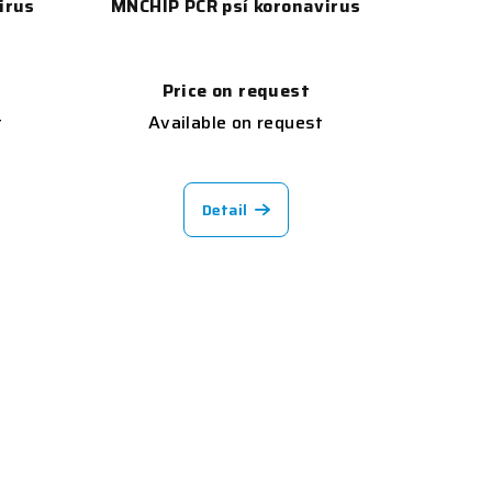
irus
MNCHIP PCR psí koronavirus
Price on request
t
Available on request
Detail