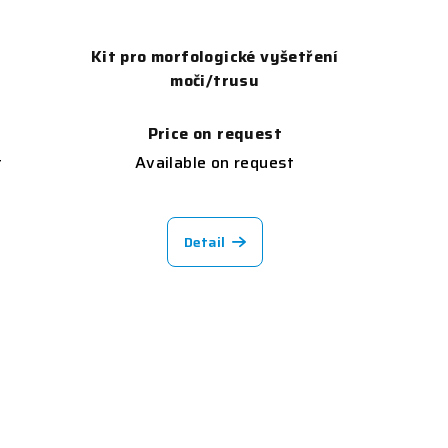
Kit pro morfologické vyšetření
moči/trusu
Price on request
t
Available on request
Detail