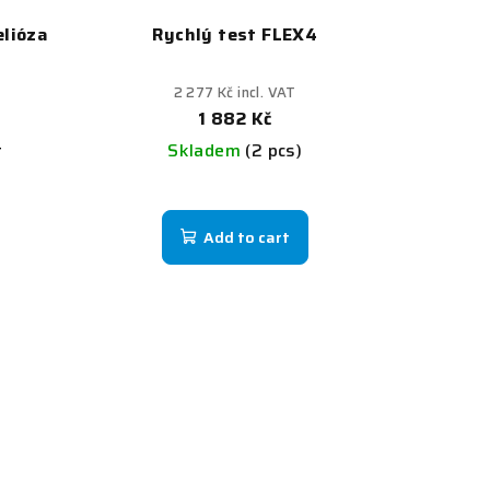
lióza
Rychlý test FLEX4
2 277 Kč incl. VAT
1 882 Kč
t
Skladem
(2 pcs)
Add to cart