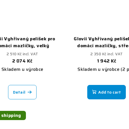
ii Vyhřívaný pelíšek pro
Glovii Vyhřívaný pelíše
omácí mazlíčky, velký
domácí mazlíčky, stře
2 510 Kč incl. VAT
2 350 Kč incl. VAT
2 074 Kč
1 942 Kč
Skladem u výrobce
Skladem u výrobce
(2 
Detail
Add to cart
 shipping