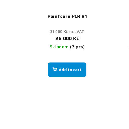
Pointcare PCR V1
31 460 Kč incl. VAT
26 000 Kč
Skladem
(2 pcs)
Add to cart