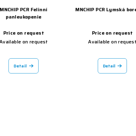
MNCHIP PCR Felinní
MNCHIP PCR Lymská bore
panleukopenie
Price on request
Price on request
Available on request
Available on reques
Detail
Detail