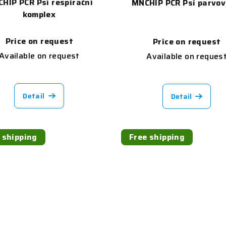
HIP PCR Psí respirační
MNCHIP PCR Psí parvov
komplex
Price on request
Price on request
Available on request
Available on reques
Detail
Detail
 shipping
Free shipping