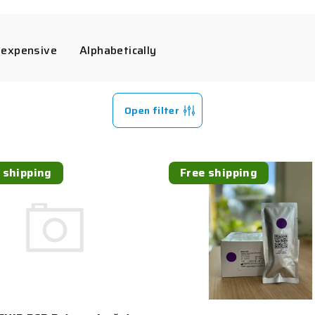
 expensive
Alphabetically
Open filter
 shipping
Free shipping