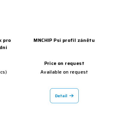
k pro
MNCHIP Psí profil zánětu
dní
Price on request
pcs)
Available on request
Detail