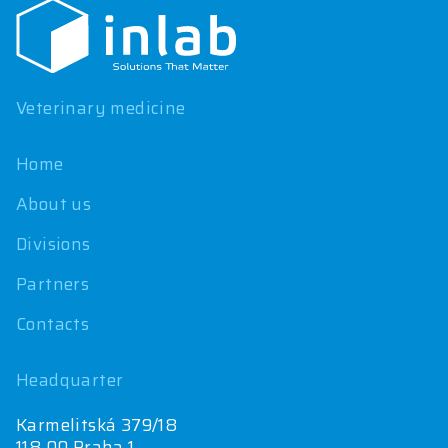
o
t
e
r
Veterinary medicine
Home
About us
Divisions
Partners
Contacts
Headquarter
Karmelitská 379/18
118 00 Praha 1