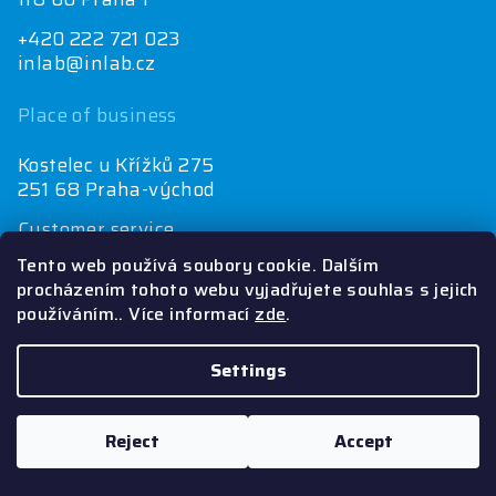
+420 222 721 023
inlab@inlab.cz
Place of business
Kostelec u Křížků 275
251 68 Praha-východ
Customer service
+420 222 721 025
Tento web používá soubory cookie. Dalším
objednávky@inlab.cz
procházením tohoto webu vyjadřujete souhlas s jejich
používáním.. Více informací
zde
.
Economics department
+420 725 721 025
inlab@inlab.cz
Settings
Copyright 2026
Inlab
. All rights reserved.
Reject
Accept
Created by Shoptet
&
PekneWeby