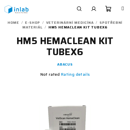
Skip
to
content
Shoppi
Search
Login
HOME
/
E-SHOP
/
VETERINÁRNÍ MEDICÍNA
/
SPOTŘEBNÍ
MATERIÁL
/
HM5 HEMACLEAN KIT TUBEX6
cart
HM5 HEMACLEAN KIT
TUBEX6
ABACUS
The
Not rated
Rating details
average
product
rating
is
0,0
out
of
5
stars.