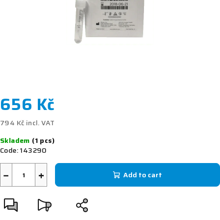
656 Kč
794 Kč incl. VAT
Measure
Skladem
(1 pcs)
price:
Code:
143290
−
+
Add to cart