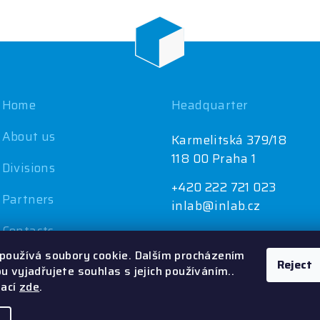
Home
Headquarter
About us
Karmelitská 379/18
118 00 Praha 1
Divisions
+420 222 721 023
Partners
inlab@inlab.cz
Contacts
používá soubory cookie. Dalším procházením
Reject
 vyjadřujete souhlas s jejich používáním..
mací
zde
.