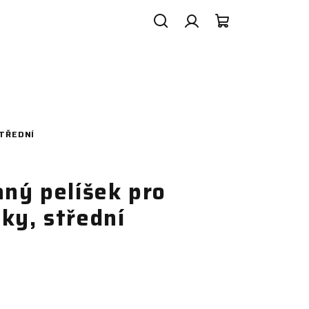
Search
Login
Shopping
cart
STŘEDNÍ
aný pelíšek pro
ky, střední