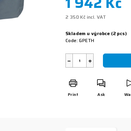
1 942 Kč
rating
is
0,0
2 350 Kč incl. VAT
out
Measure
of
price:
Skladem u výrobce
(2 pcs)
5
Code:
GPETH
stars.
−
+
Print
Ask
Wa