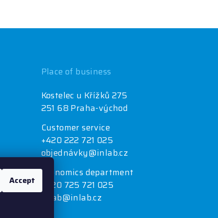
Place of business
Kostelec u Křížků 275
251 68 Praha-východ
Customer service
+420 222 721 025
objednávky@inlab.cz
Economics department
Accept
+420 725 721 025
inlab@inlab.cz