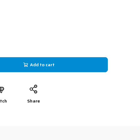
Add to cart
tch
Share