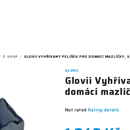
/
E-SHOP
/
GLOVII VYHŘÍVANÝ PELÍŠEK PRO DOMÁCÍ MAZLÍČKY, 
GLOVII
Glovii Vyhřív
domácí mazlíč
The
Not rated
Rating details
average
product