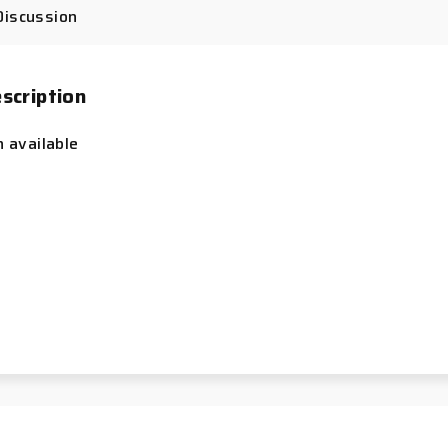
Discussion
scription
n available