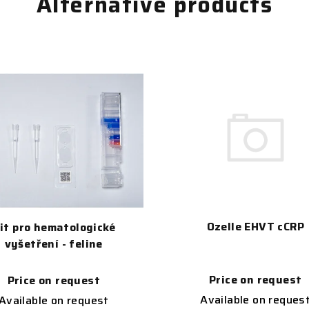
Alternative products
Ozelle EHVT cCRP
it pro hematologické
vyšetření - feline
Price on request
Price on request
Available on reques
Available on request