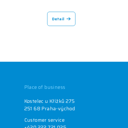
Detail
Place of business
Kostelec u Křížků 275
251 68 Praha-východ
Customer service
+420 222 721 025