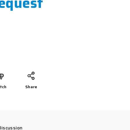
request
tch
Share
Discussion