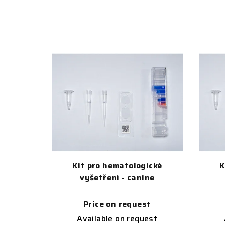
Kit pro hematologické
K
vyšetření - canine
Price on request
Available on request