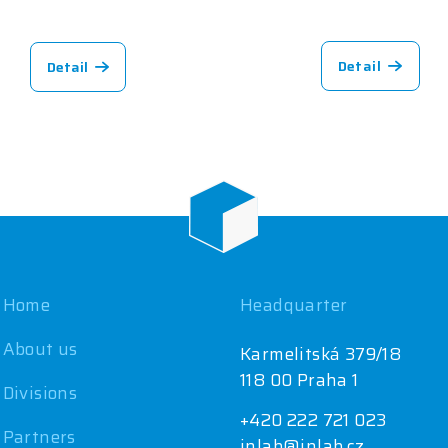
Detail
Detail
Home
Headquarter
About us
Karmelitská 379/18
118 00 Praha 1
Divisions
+420 222 721 023
Partners
inlab@inlab.cz