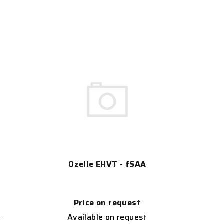
Ozelle EHVT - fSAA
Price on request
t
Available on request