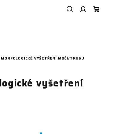
Search
Login
Shopping
cart
O MORFOLOGICKÉ VYŠETŘENÍ MOČI/TRUSU
logické vyšetření