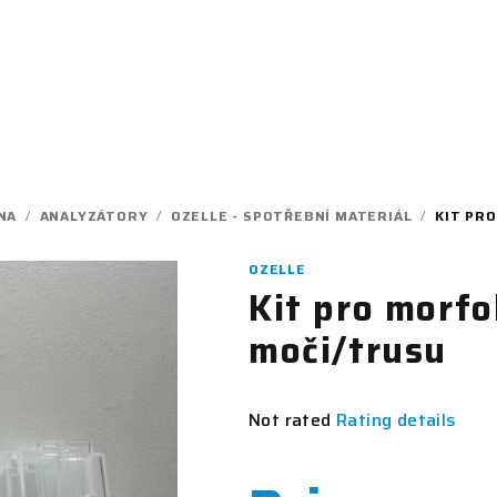
NA
/
ANALYZÁTORY
/
OZELLE - SPOTŘEBNÍ MATERIÁL
/
KIT PR
OZELLE
Kit pro morfo
moči/trusu
The
Not rated
Rating details
average
product