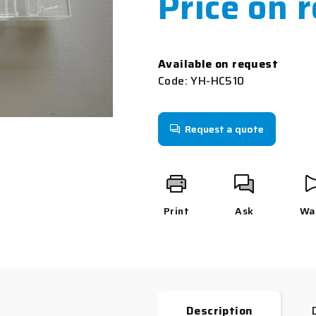
Price on 
rating
is
0,0
Measure
out
price:
Available on request
of
Code:
YH-HC510
5
stars.
Request a quote
Print
Ask
Wa
Description