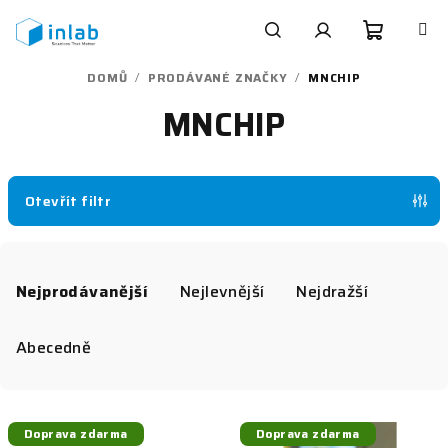
Přejít
na
obsah
Nákupn
Hledat
Přihlášení
DOMŮ
/
PRODÁVANÉ ZNAČKY
/
MNCHIP
MNCHIP
košík
Otevřít filtr
Ř
a
Nejprodávanější
Nejlevnější
Nejdražší
z
e
Abecedně
n
í
V
p
Doprava zdarma
Doprava zdarma
ý