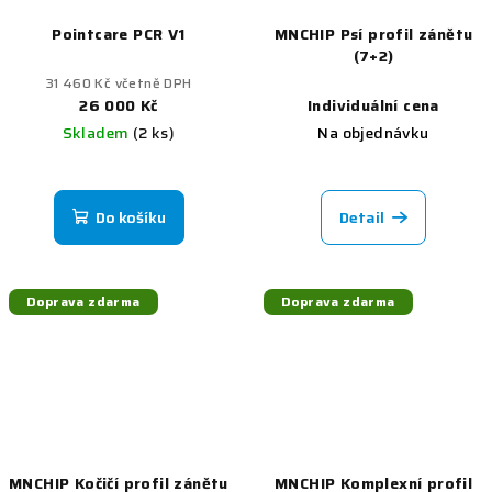
Pointcare PCR V1
MNCHIP Psí profil zánětu
(7+2)
31 460 Kč včetně DPH
26 000 Kč
Individuální cena
Skladem
(2 ks)
Na objednávku
Do košíku
Detail
Doprava zdarma
Doprava zdarma
MNCHIP Kočičí profil zánětu
MNCHIP Komplexní profil