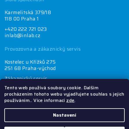
Karmelitská 379/18
118 00 Praha 1
+420 222 721 023
inlab@inlab.cz
Provozovna a zákaznický servis
Kostelec u Křížků 275
251 68 Praha-východ
Zákaznický servis
+420 222 721 025
Tento web používá soubory cookie. Dalším
objednávky@inlab.cz
procházením tohoto webu vyjadřujete souhlas s jejich
používáním.. Více informací
zde
.
Ekonomické oddělení
+420 222 721 023
inlab@inlab.cz
Nastavení
Copyright 2026
INLAB
. Všechna práva vyhrazena.