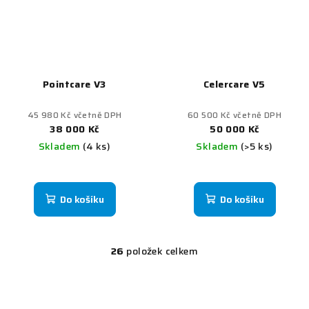
Pointcare V3
Celercare V5
45 980 Kč včetně DPH
60 500 Kč včetně DPH
38 000 Kč
50 000 Kč
Skladem
(4 ks)
Skladem
(>5 ks)
Do košíku
Do košíku
26
položek celkem
O
v
l
á