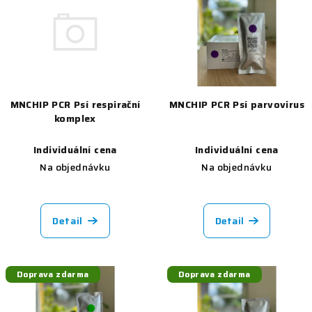
r
p
o
i
d
s
u
p
k
r
t
MNCHIP PCR Psí respirační
MNCHIP PCR Psí parvovirus
o
komplex
ů
d
u
Individuální cena
Individuální cena
Na objednávku
Na objednávku
k
t
ů
Detail
Detail
Doprava zdarma
Doprava zdarma