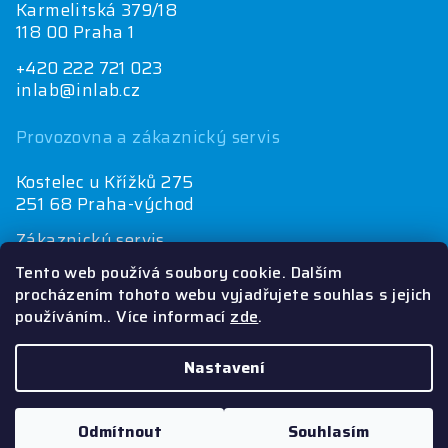
Karmelitská 379/18
118 00 Praha 1
+420 222 721 023
inlab@inlab.cz
Provozovna a zákaznický servis
Kostelec u Křížků 275
251 68 Praha-východ
Zákaznický servis
+420 222 721 025
Tento web používá soubory cookie. Dalším
objednávky@inlab.cz
procházením tohoto webu vyjadřujete souhlas s jejich
používáním.. Více informací
zde
.
Ekonomické oddělení
+420 222 721 023
inlab@inlab.cz
Nastavení
Copyright 2026
INLAB
. Všechna práva vyhrazena.
Odmítnout
Souhlasím