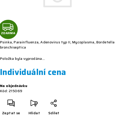
Z
D
ZDARMA
Psinka, Parainfluenza, Adenovirus typ II, Mycoplasma, Bordetella
A
bronchiseptica
R
Položka byla vyprodána…
M
Individuální cena
A
Měrná
Na objednávku
cena:
Kód:
215069
Zeptat se
Hlídat
Sdílet