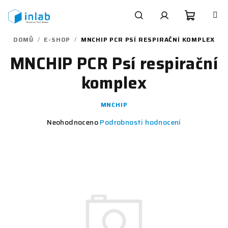
Přejít
na
obsah
Nákupn
Hledat
Přihlášení
DOMŮ
/
E-SHOP
/
MNCHIP PCR PSÍ RESPIRAČNÍ KOMPLEX
MNCHIP PCR Psí respirační
košík
komplex
MNCHIP
Průměrné
Neohodnoceno
Podrobnosti hodnocení
hodnocení
produktu
je
0,0
z
5
hvězdiček.