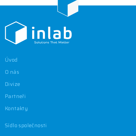
Z
á
p
a
t
í
Úvod
O nás
Divize
Partneři
Kontakty
Sídlo společnosti