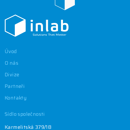
Z
á
p
a
t
í
Úvod
O nás
Divize
Partneři
Kontakty
Sídlo společnosti
Karmelitská 379/18