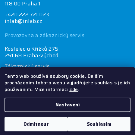
118 00 Praha 1
+420 222 721 023
inlab@inlab.cz
Provozovna a zákaznický servis
Kostelec u Křížků 275
251 68 Praha-východ
Zákaznický servis
+420 222 721 025
Tento web používá soubory cookie. Dalším
objednávky@inlab.cz
procházením tohoto webu vyjadřujete souhlas s jejich
používáním.. Více informací
zde
.
Ekonomické oddělení
+420 222 721 023
inlab@inlab.cz
Nastavení
Copyright 2026
INLAB
. Všechna práva vyhrazena.
Odmítnout
Souhlasím
Vytvořil Shoptet
&
PekneWeby