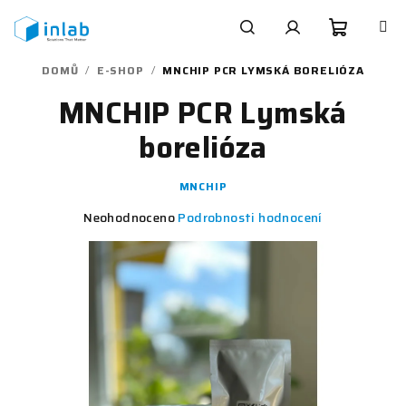
Přejít
na
obsah
Nákupn
Hledat
Přihlášení
DOMŮ
/
E-SHOP
/
MNCHIP PCR LYMSKÁ BORELIÓZA
MNCHIP PCR Lymská
košík
borelióza
MNCHIP
Průměrné
Neohodnoceno
Podrobnosti hodnocení
hodnocení
produktu
je
0,0
z
5
hvězdiček.