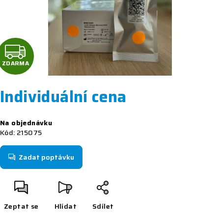
Z
D
ZDARMA
A
Individuální cena
R
Měrná
Na objednávku
M
cena:
Kód:
215075
A
Zadat poptávku
Zeptat se
Hlídat
Sdílet