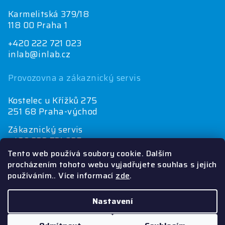
Karmelitská 379/18
118 00 Praha 1
+420 222 721 023
inlab@inlab.cz
Provozovna a zákaznický servis
Kostelec u Křížků 275
251 68 Praha-východ
Zákaznický servis
+420 222 721 025
objednávky@inlab.cz
Tento web používá soubory cookie. Dalším
procházením tohoto webu vyjadřujete souhlas s jejich
Ekonomické oddělení
používáním.. Více informací
zde
.
+420 222 721 023
inlab@inlab.cz
Nastavení
Copyright 2026
INLAB
. Všechna práva vyhrazena.