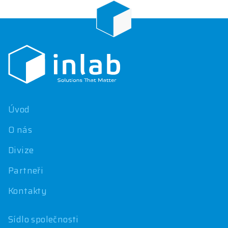
Z
á
p
a
t
í
Úvod
O nás
Divize
Partneři
Kontakty
Sídlo společnosti