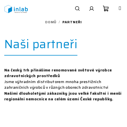
Přejít
na
obsah
Nákupn
Hledat
Přihlášení
DOMŮ
/
PARTNEŘI
košík
Naši partneři
Na český trh přinášíme renomované světové výrobce
zdravotnických prostředků
Jsme výhradním distributorem mnoha prestižních
zahraničních výrobců v různých oborech zdravotnictví
Našimi dlouholetými zákazníky jsou velké fakultní i menší
regionální nemocnice na celém území České republiky.