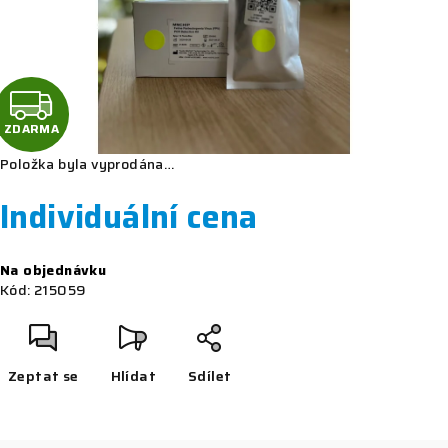
Z
D
ZDARMA
Položka byla vyprodána…
A
Individuální cena
R
M
Měrná
Na objednávku
cena:
Kód:
215059
A
Zeptat se
Hlídat
Sdílet