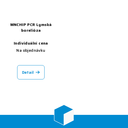
MNCHIP PCR Lymská
borelióza
Individuální cena
Na objednávku
Detail
Z
á