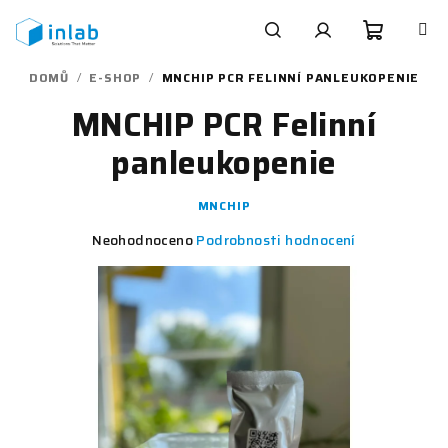
Přejít
na
obsah
Nákupn
Hledat
Přihlášení
DOMŮ
/
E-SHOP
/
MNCHIP PCR FELINNÍ PANLEUKOPENIE
MNCHIP PCR Felinní
košík
panleukopenie
MNCHIP
Průměrné
Neohodnoceno
Podrobnosti hodnocení
hodnocení
produktu
je
0,0
z
5
hvězdiček.