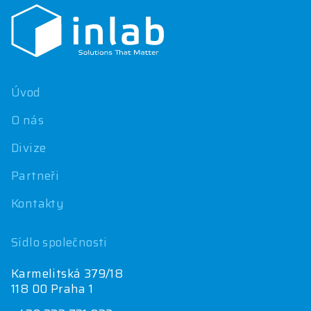
p
a
t
í
Úvod
O nás
Divize
Partneři
Kontakty
Sídlo společnosti
Karmelitská 379/18
118 00 Praha 1