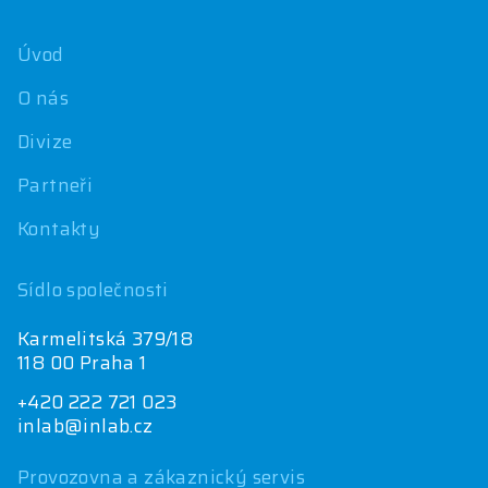
í
Úvod
O nás
Divize
Partneři
Kontakty
Sídlo společnosti
Karmelitská 379/18
118 00 Praha 1
+420 222 721 023
inlab@inlab.cz
Provozovna a zákaznický servis