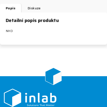
Popis
Diskuze
Detailní popis produktu
NH
3
Z
á
p
a
t