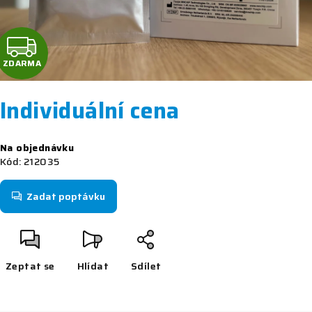
Z
D
ZDARMA
A
Individuální cena
R
Měrná
Na objednávku
M
cena:
Kód:
212035
A
Zadat poptávku
Zeptat se
Hlídat
Sdílet