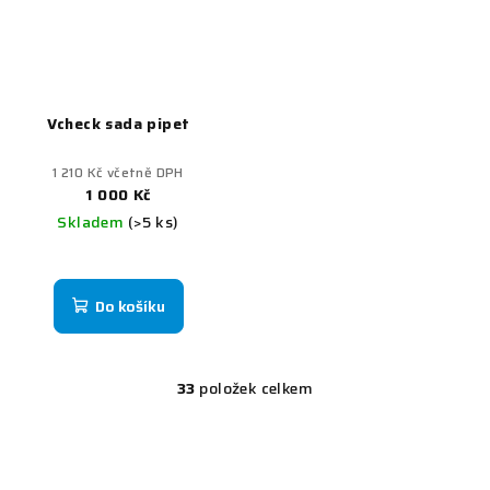
Vcheck sada pipet
1 210 Kč včetně DPH
1 000 Kč
Skladem
(>5 ks)
Do košíku
33
položek celkem
O
v
l
á