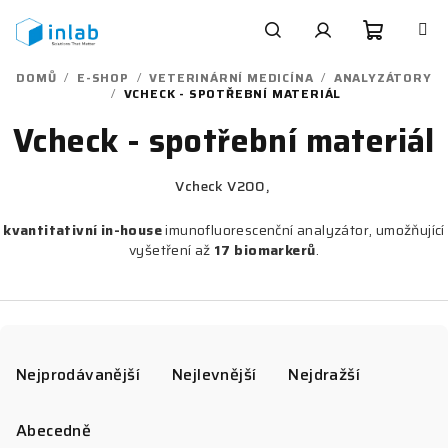
Přejít
na
obsah
Nákupn
Hledat
Přihlášení
DOMŮ
/
E-SHOP
/
VETERINÁRNÍ MEDICÍNA
/
ANALYZÁTORY
/
VCHECK - SPOTŘEBNÍ MATERIÁL
košík
Vcheck - spotřební materiál
Vcheck V200,
kvantitativní
in-house
imunofluorescenční analyzátor, umožňující
vyšetření až
17 biomarkerů
.
Ř
a
Nejprodávanější
Nejlevnější
Nejdražší
z
e
Abecedně