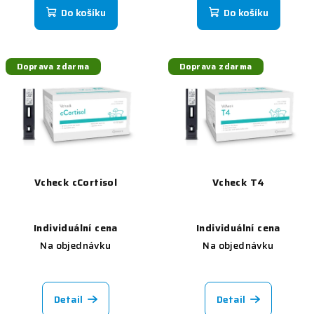
ů
Do košíku
Do košíku
Doprava zdarma
Doprava zdarma
Vcheck cCortisol
Vcheck T4
Individuální cena
Individuální cena
Na objednávku
Na objednávku
Detail
Detail