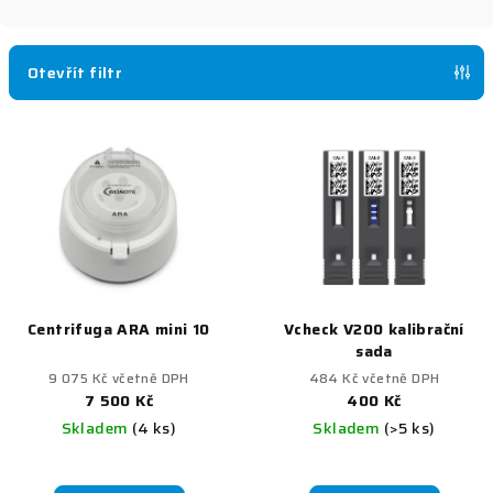
n
í
p
Otevřít filtr
r
V
o
ý
d
p
u
i
k
s
t
p
ů
r
Centrifuga ARA mini 10
Vcheck V200 kalibrační
o
sada
d
9 075 Kč včetně DPH
484 Kč včetně DPH
u
7 500 Kč
400 Kč
Skladem
(4 ks)
Skladem
(>5 ks)
k
t