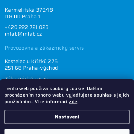
Karmelitská 379/18
118 00 Praha 1
+420 222 721 023
inlab@inlab.cz
Provozovna a zákaznický servis
Kostelec u Křížků 275
251 68 Praha-východ
Zákaznický servis
+420 222 721 025
Tento web používá soubory cookie. Dalším
objednávky@inlab.cz
procházením tohoto webu vyjadřujete souhlas s jejich
používáním.. Více informací
zde
.
Ekonomické oddělení
+420 222 721 023
inlab@inlab.cz
Nastavení
Copyright 2026
INLAB
. Všechna práva vyhrazena.