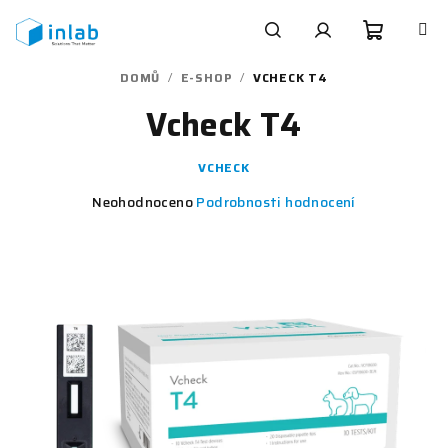
Přejít
na
obsah
Nákupn
Hledat
Přihlášení
DOMŮ
/
E-SHOP
/
VCHECK T4
Vcheck T4
košík
VCHECK
Průměrné
Neohodnoceno
Podrobnosti hodnocení
hodnocení
produktu
je
0,0
z
5
hvězdiček.