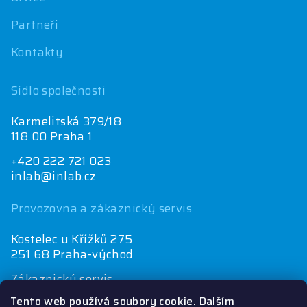
Partneři
Kontakty
Sídlo společnosti
Karmelitská 379/18
118 00 Praha 1
+420 222 721 023
inlab@inlab.cz
Provozovna a zákaznický servis
Kostelec u Křížků 275
251 68 Praha-východ
Zákaznický servis
+420 222 721 025
Tento web používá soubory cookie. Dalším