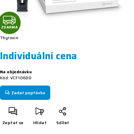
Z
D
ZDARMA
Thyroxin
A
R
Individuální cena
M
Měrná
Na objednávku
cena:
A
Kód:
VCF106DD
Zadat poptávku
Zeptat se
Hlídat
Sdílet