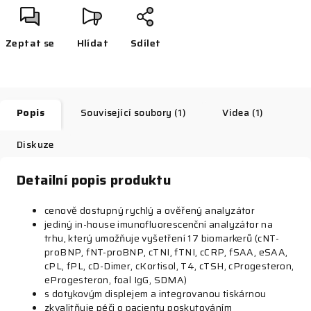
Zeptat se
Hlídat
Sdílet
Popis
Související soubory (1)
Videa (1)
Diskuze
Detailní popis produktu
cenově dostupný rychlý a ověřený analyzátor
jediný in-house imunofluorescenční analyzátor na
trhu, který umožňuje vyšetření 17 biomarkerů (cNT-
proBNP, fNT-proBNP, cTNI, fTNI, cCRP, fSAA, eSAA,
cPL, fPL, cD-Dimer, cKortisol, T4, cTSH, cProgesteron,
eProgesteron, foal IgG, SDMA)
s dotykovým displejem a integrovanou tiskárnou
zkvalitňuje péči o pacienty poskytováním