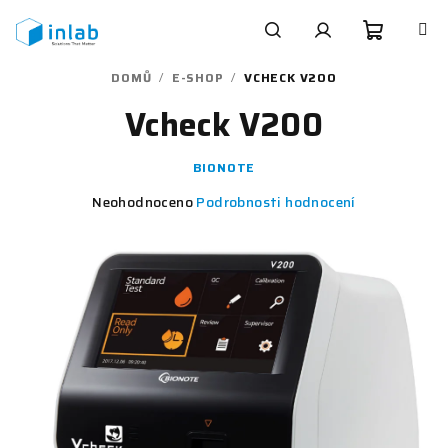
Přejít
na
obsah
Nákupn
Hledat
Přihlášení
DOMŮ
/
E-SHOP
/
VCHECK V200
Vcheck V200
košík
BIONOTE
Průměrné
Neohodnoceno
Podrobnosti hodnocení
hodnocení
produktu
je
0,0
z
5
hvězdiček.