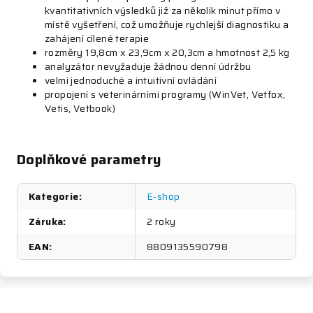
kvantitativních výsledků již za několik minut přímo v
místě vyšetření, což umožňuje rychlejší diagnostiku a
zahájení cílené terapie
rozměry 19,8cm x 23,9cm x 20,3cm a hmotnost 2,5 kg
analyzátor nevyžaduje žádnou denní údržbu
velmi jednoduché a intuitivní ovládání
propojení s veterinárními programy (WinVet, Vetfox,
Vetis, Vetbook)
Doplňkové parametry
Kategorie
:
E-shop
Záruka
:
2 roky
EAN
:
8809135590798