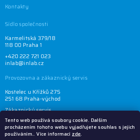
Kontakty
Sídlo společnosti
Karmelitská 379/18
118 00 Praha 1
+420 222 721 023
inlab@inlab.cz
Provozovna a zákaznický servis
Kostelec u Křížků 275
251 68 Praha-východ
Zákaznický servis
+420 222 721 025
Tento web používá soubory cookie. Dalším
objednávky@inlab.cz
procházením tohoto webu vyjadřujete souhlas s jejich
používáním.. Více informací
zde
.
Ekonomické oddělení