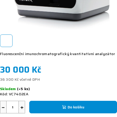
Fluorescenční imunochromatografický kvantitativní analyzátor
30 000 Kč
36 300 Kč včetně DPH
Měrná
Skladem
(>5 ks)
cena:
Kód:
VC7402EA
−
+
Do košíku