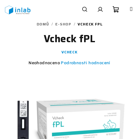
Přejít
na
obsah
Nákupn
Hledat
Přihlášení
DOMŮ
/
E-SHOP
/
VCHECK FPL
Vcheck fPL
košík
VCHECK
Průměrné
Neohodnoceno
Podrobnosti hodnocení
hodnocení
produktu
je
0,0
z
5
hvězdiček.