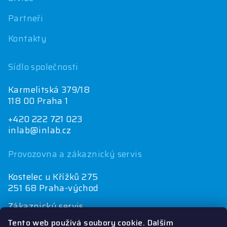
Partneři
Kontakty
Sídlo společnosti
Karmelitská 379/18
118 00 Praha 1
+420 222 721 023
inlab@inlab.cz
Provozovna a zákaznický servis
Kostelec u Křížků 275
251 68 Praha-východ
Zákaznický servis
+420 222 721 025
Tento web používá soubory cookie. Dalším