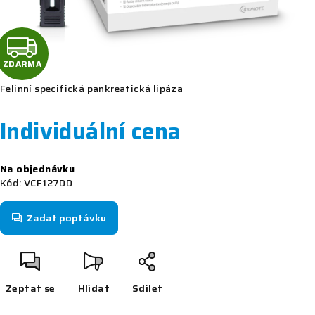
Z
D
ZDARMA
Felinní specifická pankreatická lipáza
A
R
Individuální cena
M
Měrná
Na objednávku
cena:
A
Kód:
VCF127DD
Zadat poptávku
Zeptat se
Hlídat
Sdílet