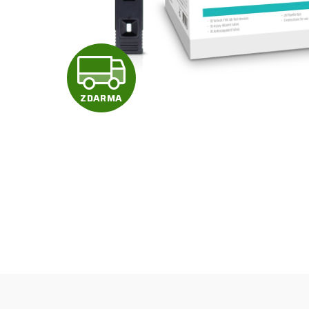
Z
D
ZDARMA
A
R
M