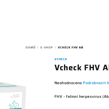
DOMŮ
/
E-SHOP
/
VCHECK FHV AB
VCHECK
Vcheck FHV A
Průměrné
Neohodnoceno
Podrobnosti 
hodnocení
produktu
FHV - felinní herpesvirus (Ab
je
0,0