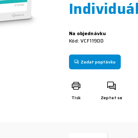
Individuá
z
5
hvězdiček.
Měrná
cena:
Na objednávku
Kód:
VCF119DD
Zadat poptávku
Tisk
Zeptat se