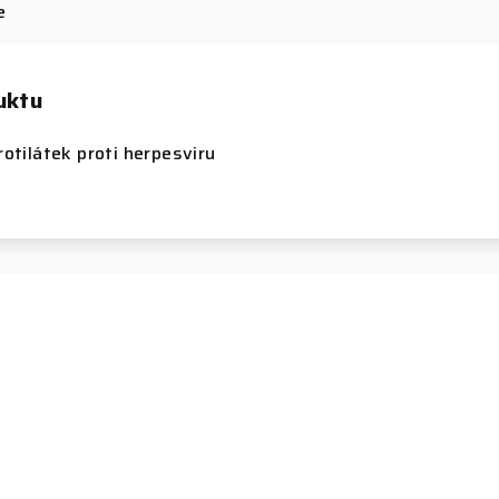
e
uktu
rotilátek proti herpesviru