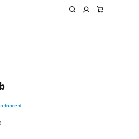
Hledat
Přihlášení
Nákupní
košík
b
hodnocení
)