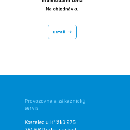
Individuální cena
Na objednávku
Detail
Provozovna a zákaznický
servis
Kostelec u Křížků 275
251 68 Praha-východ