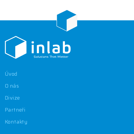
Z
á
p
a
t
í
Úvod
O nás
Divize
Partneři
Kontakty