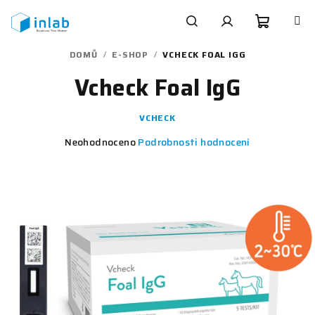
Přejít
na
obsah
Nákupn
Hledat
Přihlášení
DOMŮ
/
E-SHOP
/
VCHECK FOAL IGG
Vcheck Foal IgG
košík
VCHECK
Průměrné
Neohodnoceno
Podrobnosti hodnocení
hodnocení
produktu
je
0,0
z
5
hvězdiček.