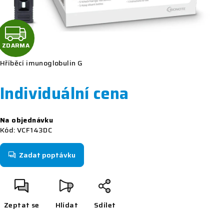
Z
D
ZDARMA
Hříběcí imunoglobulin G
A
R
Individuální cena
M
Měrná
Na objednávku
cena:
A
Kód:
VCF143DC
Zadat poptávku
Zeptat se
Hlídat
Sdílet