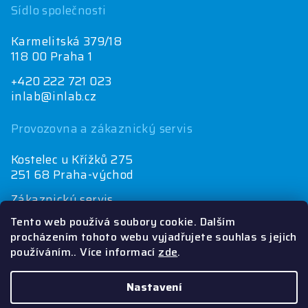
Sídlo společnosti
Karmelitská 379/18
118 00 Praha 1
+420 222 721 023
inlab@inlab.cz
Provozovna a zákaznický servis
Kostelec u Křížků 275
251 68 Praha-východ
Zákaznický servis
+420 222 721 025
Tento web používá soubory cookie. Dalším
objednávky@inlab.cz
procházením tohoto webu vyjadřujete souhlas s jejich
používáním.. Více informací
zde
.
Ekonomické oddělení
+420 222 721 023
inlab@inlab.cz
Nastavení