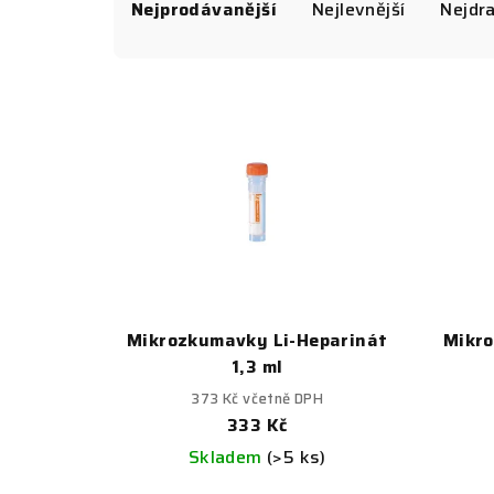
a
Nejprodávanější
Nejlevnější
Nejdra
z
V
e
ý
n
p
í
i
p
s
r
p
o
r
Mikrozkumavky Li-Heparinát
Mikro
d
1,3 ml
o
u
373 Kč včetně DPH
d
333 Kč
k
Skladem
(>5 ks)
u
t