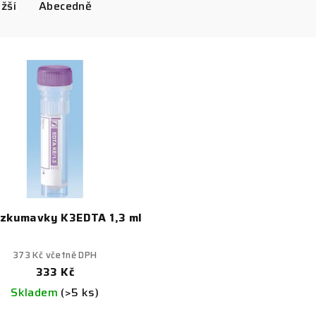
žší
Abecedně
zkumavky K3EDTA 1,3 ml
373 Kč včetně DPH
333 Kč
Skladem
(>5 ks)