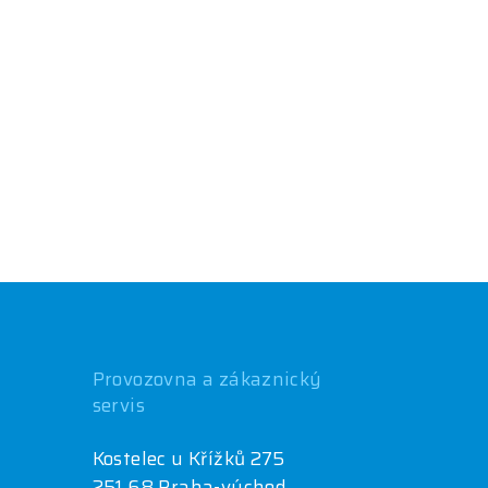
Provozovna a zákaznický
servis
Kostelec u Křížků 275
251 68 Praha-východ