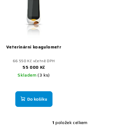
r
p
o
i
d
s
u
p
k
r
t
Veterinární koagulometr
o
ů
d
66 550 Kč včetně DPH
u
55 000 Kč
Skladem
(3 ks)
k
t
ů
Do košíku
1
položek celkem
O
v
l