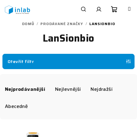
Přejít
na
obsah
Nákupn
Hledat
Přihlášení
DOMŮ
/
PRODÁVANÉ ZNAČKY
/
LANSIONBIO
LanSionbio
košík
Otevřít filtr
Ř
a
Nejprodávanější
Nejlevnější
Nejdražší
z
e
Abecedně
n
í
V
p
ý