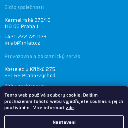
Sídlo společnosti
Karmelitská 379/18
118 00 Praha 1
+420 222 721 023
inlab@inlab.cz
Provozovna a zákaznický servis
Kostelec u Křížků 275
251 68 Praha-východ
Zákaznický servis
+420 222 721 025
Tento web používá soubory cookie. Dalším
objednávky@inlab.cz
procházením tohoto webu vyjadřujete souhlas s jejich
používáním.. Více informací
zde
.
Ekonomické oddělení
+420 222 721 023
inlab@inlab.cz
Nastavení