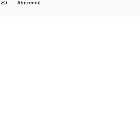
žší
Abecedně