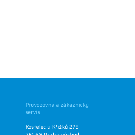
Provozovna a zákaznický
servis
Kostelec u Křížků 275
251 68 Praha-východ