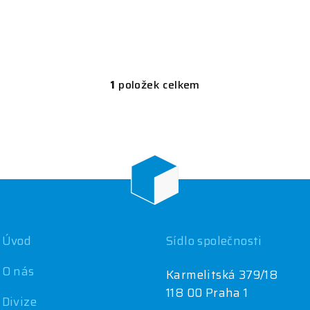
1
položek celkem
O
v
l
á
d
a
c
í
Úvod
Sídlo společnosti
p
r
O nás
Karmelitská 379/18
v
118 00 Praha 1
Divize
k