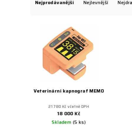
a
Nejprodávanější
Nejlevnější
Nejdra
z
V
e
ý
n
p
í
i
p
s
r
p
o
r
Veterinární kapnograf MEMO
d
o
u
21 780 Kč včetně DPH
d
18 000 Kč
k
Skladem
(5 ks)
u
t