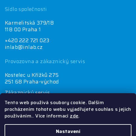
Sídlo společnosti
Karmelitská 379/18
118 00 Praha 1
+420 222 721 023
inlab@inlab.cz
Provozovna a zákaznický servis
Kostelec u Křížků 275
251 68 Praha-východ
Zákaznický servis
+420 222 721 025
Tento web používá soubory cookie. Dalším
objednávky@inlab.cz
procházením tohoto webu vyjadřujete souhlas s jejich
používáním.. Více informací
zde
.
Ekonomické oddělení
+420 222 721 023
inlab@inlab.cz
Nastavení