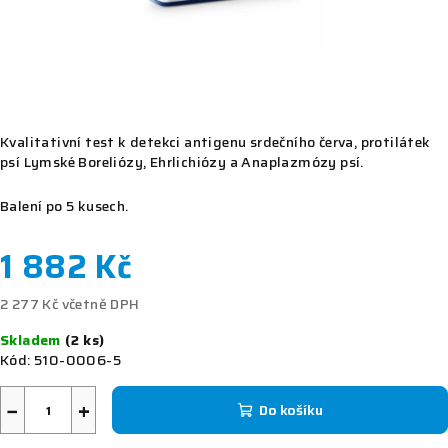
Kvalitativní test k detekci antigenu srdečního červa, protilátek
psí Lymské Boreliózy, Ehrlichiózy a Anaplazmózy psí.
Balení po 5 kusech.
1 882 Kč
2 277 Kč včetně DPH
Měrná
Skladem
(2 ks)
cena:
Kód:
510-0006-5
−
+
Do košíku