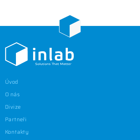
Z
á
p
a
t
í
Úvod
O nás
Divize
Partneři
Kontakty