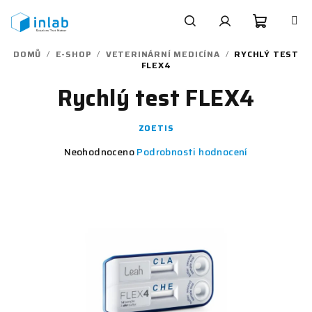
Přejít
na
obsah
Nákupn
Hledat
Přihlášení
DOMŮ
/
E-SHOP
/
VETERINÁRNÍ MEDICÍNA
/
RYCHLÝ TEST
FLEX4
košík
Rychlý test FLEX4
ZOETIS
Průměrné
Neohodnoceno
Podrobnosti hodnocení
hodnocení
produktu
je
0,0
z
5
hvězdiček.