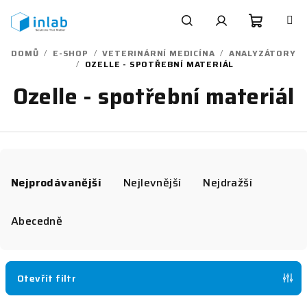
Přejít
na
obsah
Nákupn
Hledat
Přihlášení
DOMŮ
/
E-SHOP
/
VETERINÁRNÍ MEDICÍNA
/
ANALYZÁTORY
/
OZELLE - SPOTŘEBNÍ MATERIÁL
košík
Ozelle - spotřební materiál
Ř
a
Nejprodávanější
Nejlevnější
Nejdražší
z
e
Abecedně
n
í
p
Otevřít filtr
r