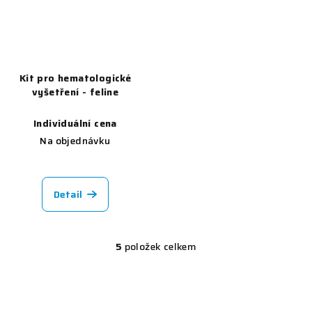
Kit pro hematologické
vyšetření - feline
Individuální cena
Na objednávku
Detail
5
položek celkem
O
v
l
á