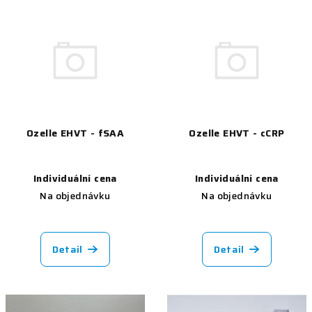
V
o
ý
d
p
u
i
k
s
t
p
ů
r
Ozelle EHVT - fSAA
Ozelle EHVT - cCRP
o
d
u
Individuální cena
Individuální cena
Na objednávku
Na objednávku
k
t
ů
Detail
Detail