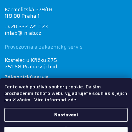
Karmelitská 379/18
118 00 Praha 1
+420 222 721 023
inlab@inlab.cz
Provozovna a zákaznický servis
Kostelec u Křížků 275
251 68 Praha-východ
Zákaznický servis
+420 222 721 025
Tento web používá soubory cookie. Dalším
objednávky@inlab.cz
procházením tohoto webu vyjadřujete souhlas s jejich
používáním.. Více informací
zde
.
Ekonomické oddělení
+420 222 721 023
inlab@inlab.cz
Nastavení
Copyright 2026
INLAB
. Všechna práva vyhrazena.