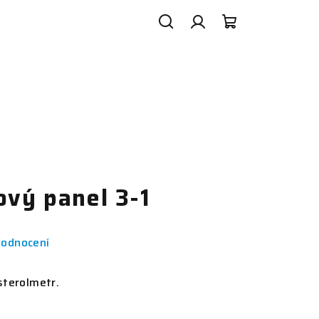
Hledat
Přihlášení
Nákupní
košík
ový panel 3-1
hodnocení
sterolmetr.