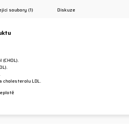
jící soubory (1)
Diskuze
uktu
l (CHOL).
DL).
.
 cholesterolu LDL.
teplotě