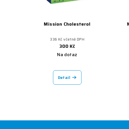
Mission Cholesterol
336 Kč včetně DPH
300 Kč
Na dotaz
Průměrné
hodnocení
Detail
produktu
je
4,5
z
5
hvězdiček.
Z