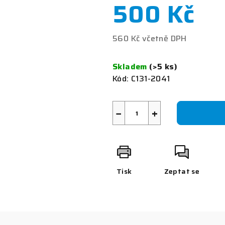
500 Kč
z
5
hvězdiček.
560 Kč včetně DPH
Měrná
cena:
Skladem
(>5 ks)
Kód:
C131-2041
−
+
Tisk
Zeptat se