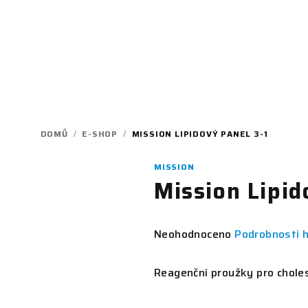
DOMŮ
/
E-SHOP
/
MISSION LIPIDOVÝ PANEL 3-1
MISSION
Mission Lipid
Průměrné
Neohodnoceno
Podrobnosti 
hodnocení
produktu
Reagenční proužky pro chole
je
0,0