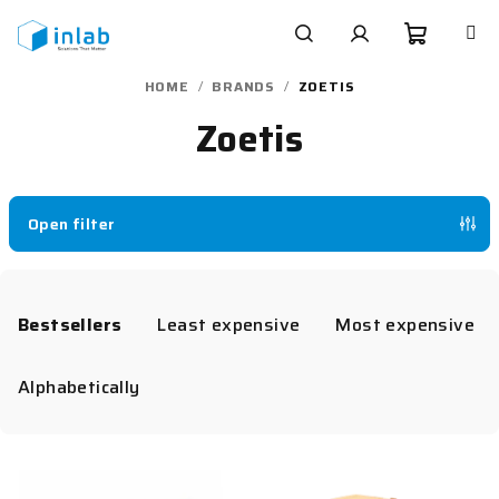
Skip
to
content
Shoppi
Search
Login
HOME
/
BRANDS
/
ZOETIS
Zoetis
cart
Open filter
P
r
Bestsellers
Least expensive
Most expensive
o
d
Alphabetically
u
c
L
t
i