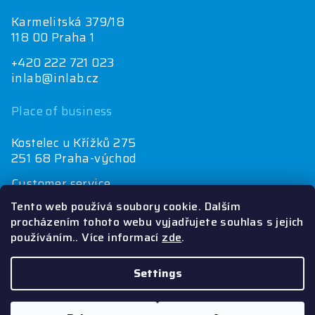
Karmelitská 379/18
118 00 Praha 1
+420 222 721 023
inlab@inlab.cz
Place of business
Kostelec u Křížků 275
251 68 Praha-východ
Customer service
+420 222 721 025
Tento web používá soubory cookie. Dalším
objednávky@inlab.cz
procházením tohoto webu vyjadřujete souhlas s jejich
používáním.. Více informací
zde
.
Economics department
+420 725 721 025
inlab@inlab.cz
Settings
Copyright 2026
Inlab
. All rights reserved.