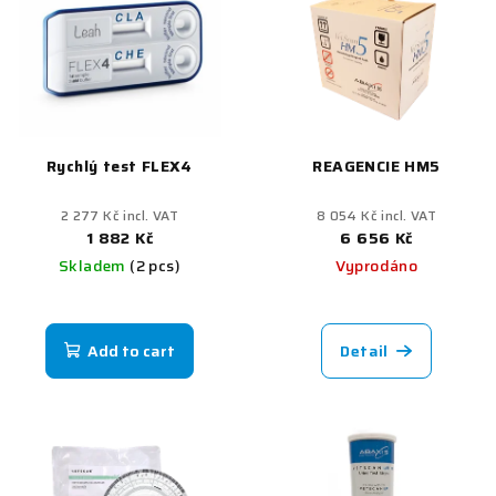
s
s
o
t
r
o
t
f
i
p
n
Rychlý test FLEX4
REAGENCIE HM5
r
g
o
2 277 Kč incl. VAT
8 054 Kč incl. VAT
d
1 882 Kč
6 656 Kč
Skladem
(2 pcs)
Vyprodáno
u
c
t
Add to cart
Detail
s