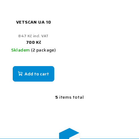
VETSCAN UA 10
847 Kč incl. VAT
700 Kč
Skladem
(2 package)
Add to cart
5
items total
L
i
s
t
i
n