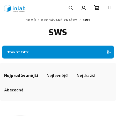
Přejít
na
obsah
Nákupn
Hledat
Přihlášení
DOMŮ
/
PRODÁVANÉ ZNAČKY
/
SWS
SWS
košík
Otevřít filtr
Ř
a
Nejprodávanější
Nejlevnější
Nejdražší
z
e
Abecedně
n
í
V
p
ý