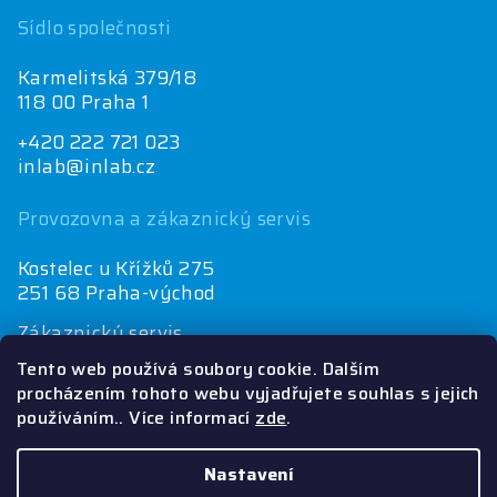
Sídlo společnosti
Karmelitská 379/18
118 00 Praha 1
+420 222 721 023
inlab@inlab.cz
Provozovna a zákaznický servis
Kostelec u Křížků 275
251 68 Praha-východ
Zákaznický servis
+420 222 721 025
Tento web používá soubory cookie. Dalším
objednávky@inlab.cz
procházením tohoto webu vyjadřujete souhlas s jejich
používáním.. Více informací
zde
.
Ekonomické oddělení
+420 222 721 023
inlab@inlab.cz
Nastavení