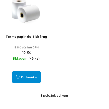
r
p
o
i
d
s
u
p
k
r
t
Termopapír do tiskárny
o
ů
d
12 Kč včetně DPH
u
10 Kč
Skladem
(>5 ks)
k
t
ů
Do košíku
1
položek celkem
O
v
l