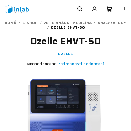
Přejít
na
obsah
Nákupn
Hledat
Přihlášení
DOMŮ
/
E-SHOP
/
VETERINÁRNÍ MEDICÍNA
/
ANALYZÁTORY
/
OZELLE EHVT-50
košík
Ozelle EHVT-50
OZELLE
Průměrné
Neohodnoceno
Podrobnosti hodnocení
hodnocení
produktu
je
0,0
z
5
hvězdiček.