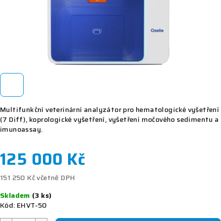
Multifunkční veterinární analyzátor pro hematologické vyšetření
(7 Diff), koprologické vyšetření, vyšetření močového sedimentu a
imunoassay.
125 000 Kč
151 250 Kč včetně DPH
Měrná
Skladem
(3 ks)
cena:
Kód:
EHVT-50