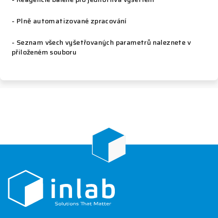
- Plně automatizované zpracování
- Seznam všech vyšetřovaných parametrů naleznete v
přiloženém souboru
Z
á
p
a
t