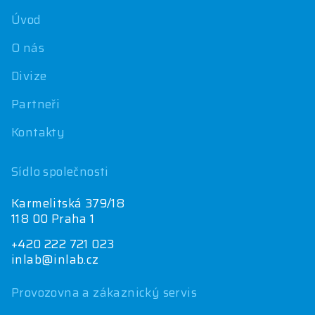
í
Úvod
O nás
Divize
Partneři
Kontakty
Sídlo společnosti
Karmelitská 379/18
118 00 Praha 1
+420 222 721 023
inlab@inlab.cz
Provozovna a zákaznický servis