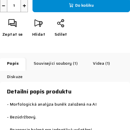
−
+
Do košíku
Zeptat se
Hlídat
Sdílet
Popis
Související soubory (1)
Videa (1)
Diskuze
Detailní popis produktu
- Morfologická analýza buněk založená na AI
- Bezúdržbový.
- Reagencie balené pro jednotlivá vyšetření