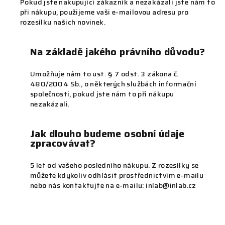
Pokud jste nakupující zákazník a nezakázali jste nám to
při nákupu, použijeme vaši e-mailovou adresu pro
rozesílku našich novinek.
Na základě jakého právního důvodu?
Umožňuje nám to ust. § 7 odst. 3 zákona č.
480/2004 Sb., o některých službách informační
společnosti, pokud jste nám to při nákupu
nezakázali.
Jak dlouho budeme osobní údaje
zpracovávat?
5 let od vašeho posledního nákupu. Z rozesílky se
můžete kdykoliv odhlásit prostřednictvím e-mailu
nebo nás kontaktujte na e-mailu: inlab@inlab.cz