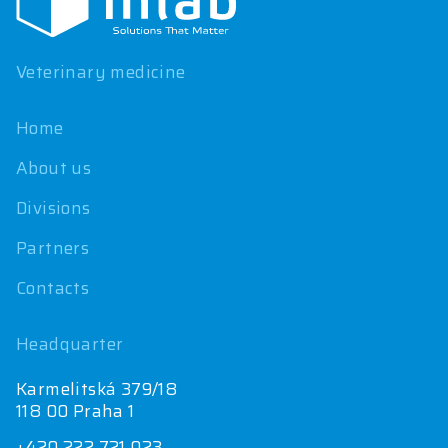
t
e
r
Veterinary medicine
Home
About us
Divisions
Partners
Contacts
Headquarter
Karmelitská 379/18
118 00 Praha 1
+420 222 721 023