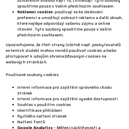
uživatelům snadno najít to, co hledají. Tyto soubory
spouštíme pouze s Vaším předchozím souhlasem.
Reklamní cookies
: používají se ke sledování
preferencí a umožňují zobrazit reklamu a další obsah,
které nejlépe odpovídají vašemu zájmu a online
chování. Tyto soubory spouštíme pouze s Vaším
předchozím souhlasem.
Upozorňujeme, že třetí strany (včetně např. poskytovatelů
externích služeb) mohou rovněž používat cookies a/nebo
přistupovat k údajům shromažďovaným cookies na
webových stránkách.
Používané soubory cookies:
Interní informace pro zajištění správného chodu
stránek
Interní informace pro zajištění vysoké dostupnosti
Souhlas s použitím cookies
Identifikace přihlášení
Rychlého načtení stránek
Načtení fontů
Google Analytics
– Měření návštěvnosti a