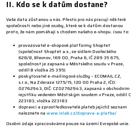
II. Kdo se k datům dostane?
Vaše data zůstanou u nás. Přesto pro nás pracují některé
společnosti nebo jiné osoby, které se k datům dostanou
proto, že nám pomáhají s chodem našeho e-shopu. Jsou to:
provozovatel e-shopové platformy Shoptet
(společnost Shoptet a.s., se sídlem Dvořeckého
628/8, Břevnov, 169 00, Praha 6, IČ 289 35 675,
společnost je zapsaná u Městského soudu v Praze,
oddíl B vložka 25 395)
poskytovatel e-mailingové služby – ECOMAIL.CZ,
s.r.o., Na Zderaze 1275/15, 120 00 Praha 2, IČO:
02762943, DIČ: CZ02762943, zapsaná v obchodním
rejstříku vedeném Městským soudem v Praze, oddíl C
223183, vložka 223183
dopravci a zprostředkovatelé plateb jejichž seznam
naleznete na
www.inlab.cz/doprava-a-platba/
Osobní údaje zpracováváme pouze na území Evropské unie.