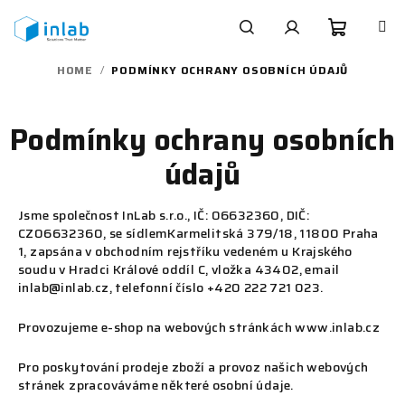
Skip
to
content
Shoppi
Search
Login
HOME
/
PODMÍNKY OCHRANY OSOBNÍCH ÚDAJŮ
cart
Podmínky ochrany osobních
údajů
Jsme společnost InLab s.r.o., IČ: 06632360, DIČ:
CZ06632360, se sídlemKarmelitská 379/18, 11800 Praha
1, zapsána v obchodním rejstříku vedeném u Krajského
soudu v Hradci Králové oddíl C, vložka 43402, email
inlab@inlab.cz, telefonní číslo +420 222 721 023.
Provozujeme e-shop na webových stránkách www.inlab.cz
Pro poskytování prodeje zboží a provoz našich webových
stránek zpracováváme některé osobní údaje.