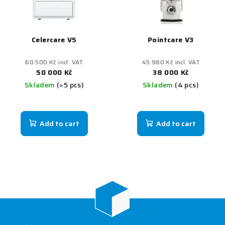
Celercare V5
Pointcare V3
60 500 Kč incl. VAT
45 980 Kč incl. VAT
50 000 Kč
38 000 Kč
Skladem
(>5 pcs)
Skladem
(4 pcs)
Add to cart
Add to cart
F
o