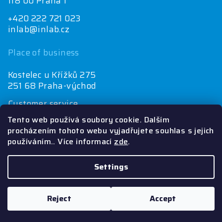
118 00 Praha 1
+420 222 721 023
inlab@inlab.cz
Place of business
Kostelec u Křížků 275
251 68 Praha-východ
Customer service
+420 222 721 025
Tento web používá soubory cookie. Dalším
objednávky@inlab.cz
procházením tohoto webu vyjadřujete souhlas s jejich
používáním.. Více informací
zde
.
Economics department
+420 725 721 025
inlab@inlab.cz
Settings
Copyright 2026
Inlab
. All rights reserved.
Reject
Accept
Created by Shoptet
&
PekneWeby