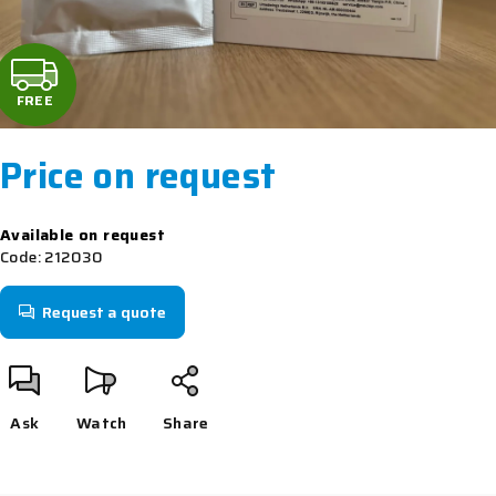
F
R
FREE
E
Price on request
E
Measure
Available on request
price:
Code:
212030
Request a quote
Ask
Watch
Share