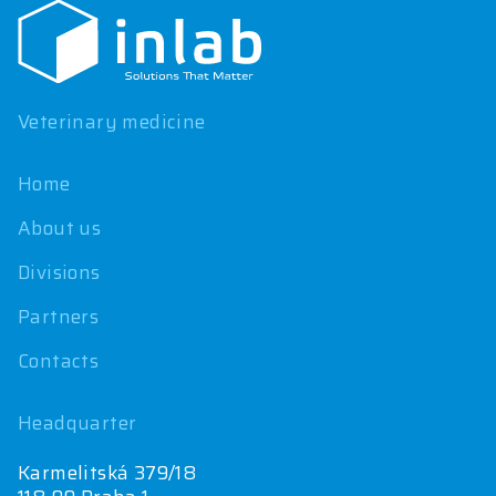
o
t
e
r
Veterinary medicine
Home
About us
Divisions
Partners
Contacts
Headquarter
Karmelitská 379/18