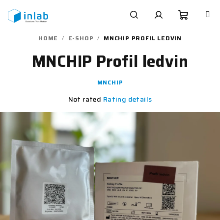
Skip
to
content
Shoppi
Search
Login
HOME
/
E-SHOP
/
MNCHIP PROFIL LEDVIN
MNCHIP Profil ledvin
cart
MNCHIP
The
Not rated
Rating details
average
product
rating
is
0,0
out
of
5
stars.