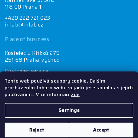
Karmelitská 379/18
118 00 Praha 1
+420 222 721 023
inlab@inlab.cz
Place of business
Kostelec u Křížků 275
251 68 Praha-východ
Customer service
+420 222 721 025
Tento web používá soubory cookie. Dalším
objednávky@inlab.cz
procházením tohoto webu vyjadřujete souhlas s jejich
používáním.. Více informací
zde
.
Economics department
+420 725 721 025
inlab@inlab.cz
Settings
Copyright 2026
Inlab
. All rights reserved.
Reject
Accept
Created by Shoptet
&
PekneWeby