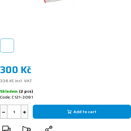
300 Kč
336 Kč incl. VAT
Measure
Skladem
(2 pcs)
price:
Code:
C121-3081
−
+
Add to cart