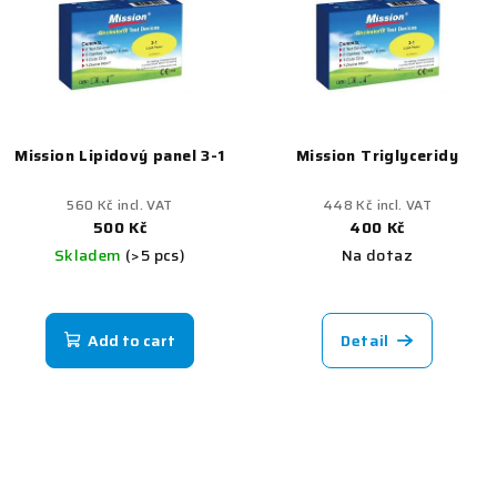
5
stars.
Mission Lipidový panel 3-1
Mission Triglyceridy
560 Kč incl. VAT
448 Kč incl. VAT
500 Kč
400 Kč
Skladem
(>5 pcs)
Na dotaz
Add to cart
Detail