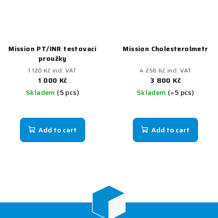
Mission PT/INR testovací
Mission Cholesterolmetr
proužky
1 120 Kč incl. VAT
4 256 Kč incl. VAT
1 000 Kč
3 800 Kč
Skladem
(5 pcs)
Skladem
(>5 pcs)
Add to cart
Add to cart
F