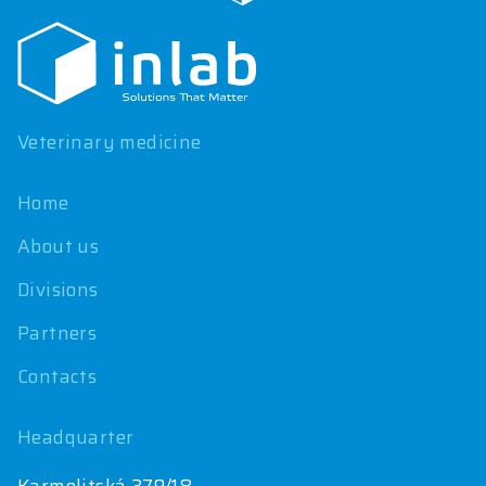
o
o
t
e
r
Veterinary medicine
Home
About us
Divisions
Partners
Contacts
Headquarter