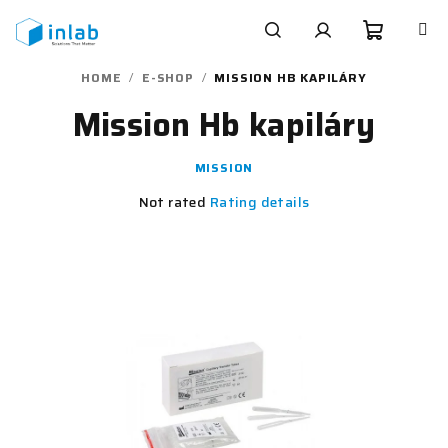
Skip
to
content
Shoppi
Search
Login
HOME
/
E-SHOP
/
MISSION HB KAPILÁRY
Mission Hb kapiláry
cart
MISSION
The
Not rated
Rating details
average
product
rating
is
0,0
out
of
5
stars.