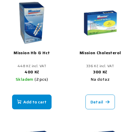
Mission Hb & Hct
Mission Cholesterol
448 Kč incl. VAT
336 Kč incl. VAT
400 Kč
300 Kč
Skladem
(2 pcs)
Na dotaz
The
average
product
Add to cart
Detail
rating
is
4,5
out
of