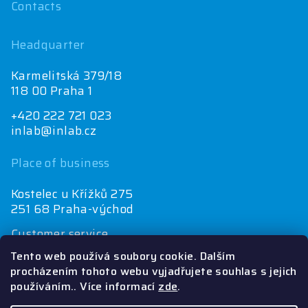
Contacts
Headquarter
Karmelitská 379/18
118 00 Praha 1
+420 222 721 023
inlab@inlab.cz
Place of business
Kostelec u Křížků 275
251 68 Praha-východ
Customer service
+420 222 721 025
Tento web používá soubory cookie. Dalším
objednávky@inlab.cz
procházením tohoto webu vyjadřujete souhlas s jejich
používáním.. Více informací
zde
.
Economics department
+420 725 721 025