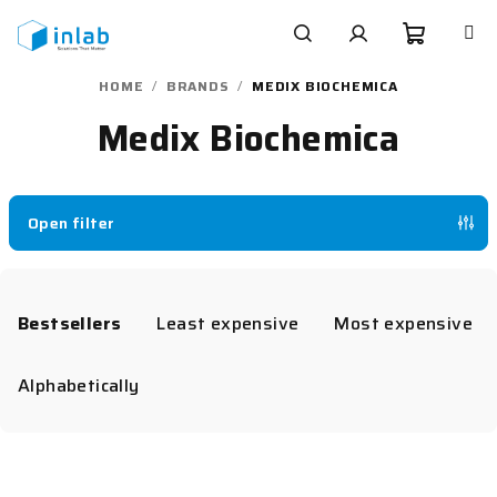
Skip
to
content
Shoppi
Search
Login
HOME
/
BRANDS
/
MEDIX BIOCHEMICA
Medix Biochemica
cart
Open filter
P
r
Bestsellers
Least expensive
Most expensive
o
d
Alphabetically
u
c
L
t
i