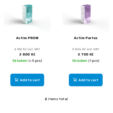
s
s
o
t
r
o
t
f
i
p
n
Actim PROM
Actim Partus
r
g
o
2 912 Kč incl. VAT
3 024 Kč incl. VAT
d
2 600 Kč
2 700 Kč
Skladem
(>5 pcs)
Skladem
(1 pcs)
u
c
t
Add to cart
Add to cart
s
2
items total
L
i
s